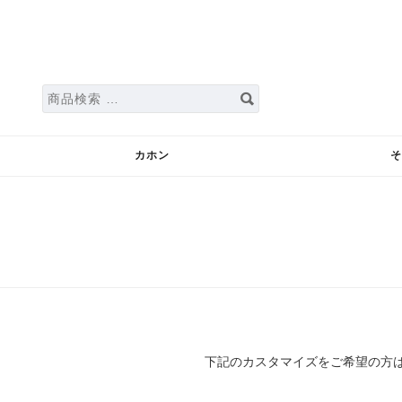
検
索
対
象:
カホン
下記のカスタマイズをご希望の方