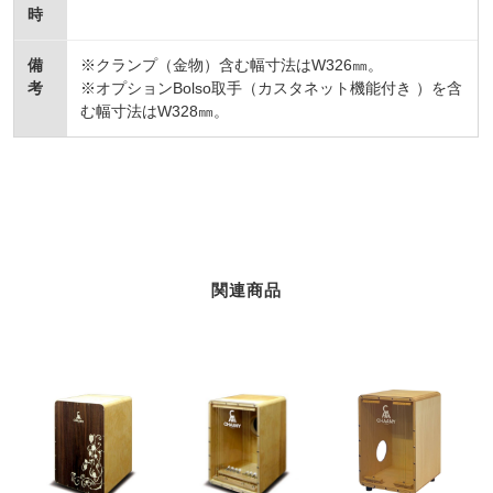
時
備
※クランプ（金物）含む幅寸法はW326㎜。
考
※オプションBolso取手（カスタネット機能付き ）を含
む幅寸法はW328㎜。
関連商品