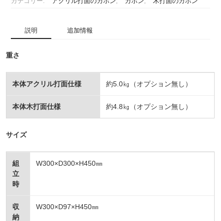
カテゴリー:
アクリル打面のカホン
,
カホン
,
木打面のカホン
説明
追加情報
重さ
本体アクリル打面仕様
約5.0㎏（オプション無し）
本体木打面仕様
約4.8㎏（オプション無し）
サイズ
組
W300×D300×H450㎜
立
時
収
W300×D97×H450㎜
納