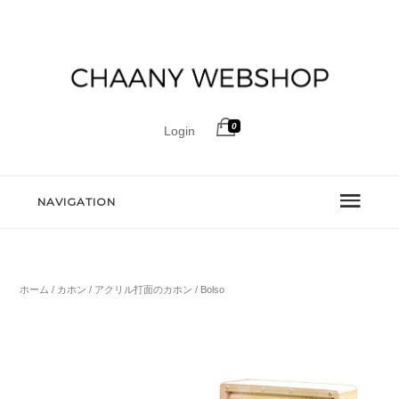
0
Login
NAVIGATION
ホーム
/
カホン
/
アクリル打面のカホン
/ Bolso