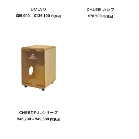
BOLSO
CALEB カレブ
価
¥
85,000
–
¥
136,100
¥
78,500
円(税込)
円(税込)
格
帯:
¥85,000
–
¥136,100
CHEERFULシリーズ
価
¥
46,200
–
¥
49,500
円(税込)
格
帯:
¥46,200