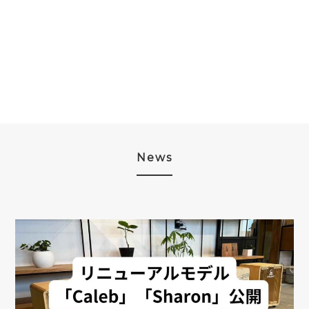
–
¥49,500
News